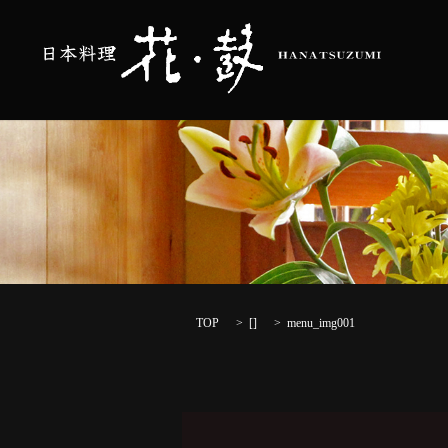
TOP
[]
menu_img001