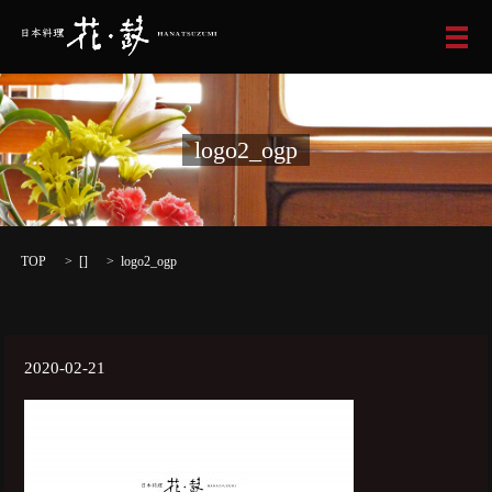
メ
logo2_ogp
TOP
[]
logo2_ogp
2020-02-21