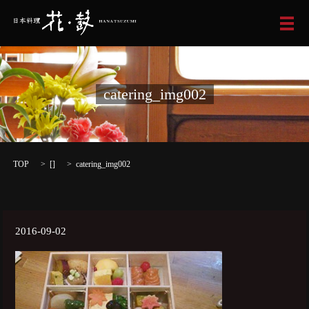
メ
catering_img002
TOP
[]
catering_img002
2016-09-02