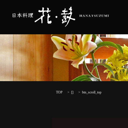
TOP
[]
btn_scroll_top