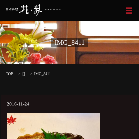
メ
IMG_8411
TOP
[]
IMG_8411
2016-11-24