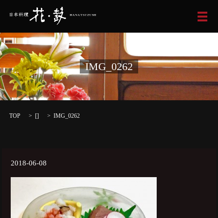
メ
IMG_0262
TOP
[]
IMG_0262
2018-06-08