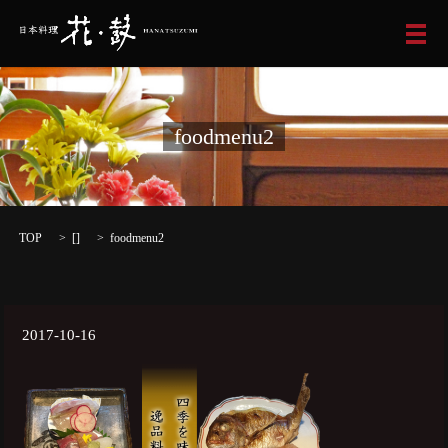
メ
foodmenu2
TOP
[]
foodmenu2
2017-10-16