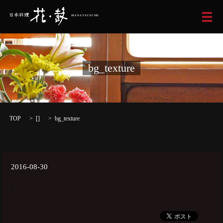
メ
bg_texture
TOP
[]
bg_texture
2016-08-30